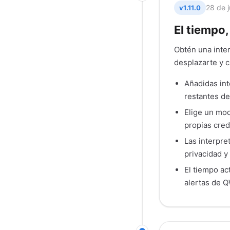
28 de j
v1.11.0
El tiempo,
Obtén una inter
desplazarte y c
Añadidas int
restantes del
Elige un mod
propias cred
Las interpre
privacidad y
El tiempo ac
alertas de Q