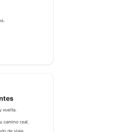
os.
entes
y vuelta.
tu camino real.
odo de viaje.