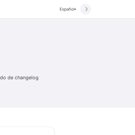
☽
Español
▾
uido de changelog