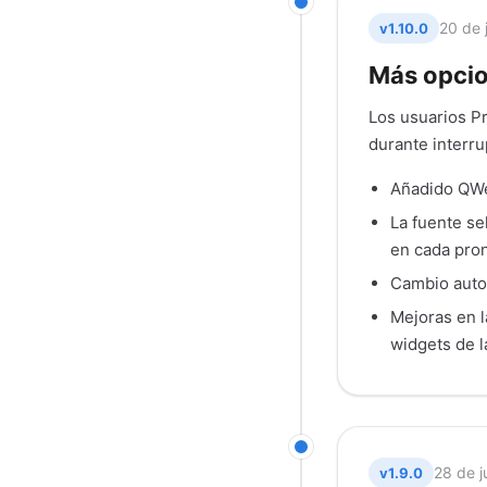
20 de 
v1.10.0
Más opcio
Los usuarios P
durante interr
Añadido QWe
La fuente se
en cada pron
Cambio auto
Mejoras en la
widgets de l
28 de j
v1.9.0