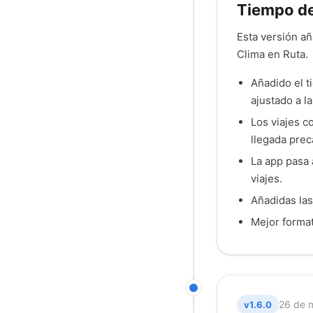
Tiempo de
Esta versión añ
Clima en Ruta.
Añadido el t
ajustado a l
Los viajes c
llegada prec
La app pasa 
viajes.
Añadidas las
Mejor format
26 de 
v1.6.0