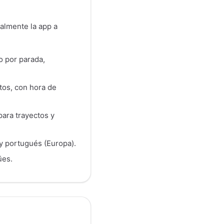
ialmente la app a
o por parada,
tos, con hora de
para trayectos y
 y portugués (Europa).
ües.