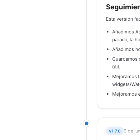
Seguimient
Esta versión fac
Añadimos Act
parada, la h
Añadimos not
Guardamos ca
útil.
Mejoramos la
widgets/Watc
Mejoramos en
9 de ju
v1.7.0