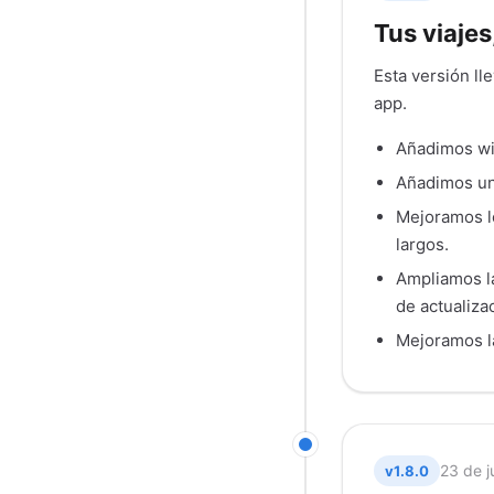
Tus viajes
Esta versión lle
app.
Añadimos wid
Añadimos un
Mejoramos lo
largos.
Ampliamos la
de actualiza
Mejoramos la
23 de j
v1.8.0