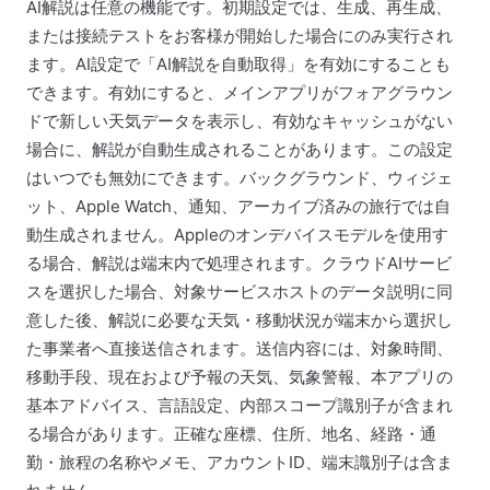
AI解説は任意の機能です。初期設定では、生成、再生成、
または接続テストをお客様が開始した場合にのみ実行され
ます。AI設定で「AI解説を自動取得」を有効にすることも
できます。有効にすると、メインアプリがフォアグラウン
ドで新しい天気データを表示し、有効なキャッシュがない
場合に、解説が自動生成されることがあります。この設定
はいつでも無効にできます。バックグラウンド、ウィジェ
ット、Apple Watch、通知、アーカイブ済みの旅行では自
動生成されません。Appleのオンデバイスモデルを使用す
る場合、解説は端末内で処理されます。クラウドAIサービ
スを選択した場合、対象サービスホストのデータ説明に同
意した後、解説に必要な天気・移動状況が端末から選択し
た事業者へ直接送信されます。送信内容には、対象時間、
移動手段、現在および予報の天気、気象警報、本アプリの
基本アドバイス、言語設定、内部スコープ識別子が含まれ
る場合があります。正確な座標、住所、地名、経路・通
勤・旅程の名称やメモ、アカウントID、端末識別子は含ま